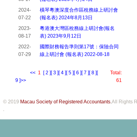
2024-
橫琴粵澳深度合作區稅務線上研討會
07-22
(報名表) 2024年8月13日
2023-
粵港澳大灣區稅務線上研討會(報名
08-17
表) 2023年9月12日
2022-
國際財務報告準則第17號：保險合同
07-29
線上研討會 (報名表) 2022-08-18
pages:
<<
[
1
]
[ 2 ]
[ 3 ]
[ 4 ]
[ 5 ]
[ 6 ]
[ 7 ]
[ 8 ]
[
Total:
9 ]
>>
61
© 2019
Macau Society of Registered Accountants
,All Rights
.