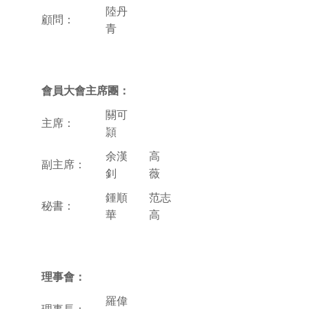
陸丹
顧問：
青
會員大會主席團：
關可
主席：
頴
余漢
高
副主席：
釗
薇
鍾順
范志
秘書：
華
高
理事會：
羅偉