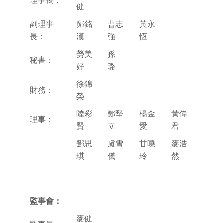
理事長：
健
副理事
鄺銘
曹志
黃永
長：
漢
強
恆
勞美
孫
秘書：
好
璐
徐錦
財務：
榮
陸彩
鄭堅
楊金
黃偉
理事：
賢
立
愛
君
鄧思
盧雪
甘曉
麥浩
琪
儀
玲
然
監事會：
麥健