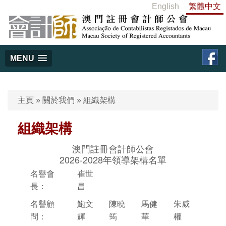
English
繁體中文
MENU
主頁
»
關於我們
»
組織架構
組織架構
澳門註冊會計師公會
2026-2028年領導架構名單
名譽會
崔世
長：
昌
名譽顧
鮑文
陳曉
馬健
朱威
問：
輝
筠
華
權